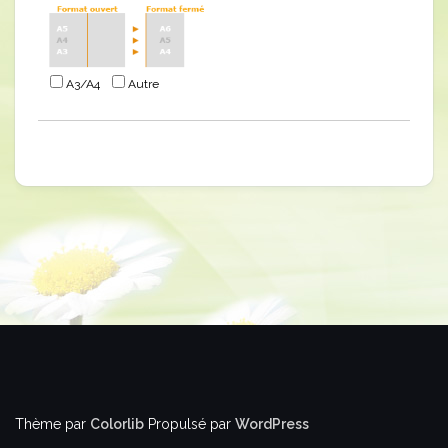
A3/A4
Autre
Thème par
Colorlib
Propulsé par
WordPress